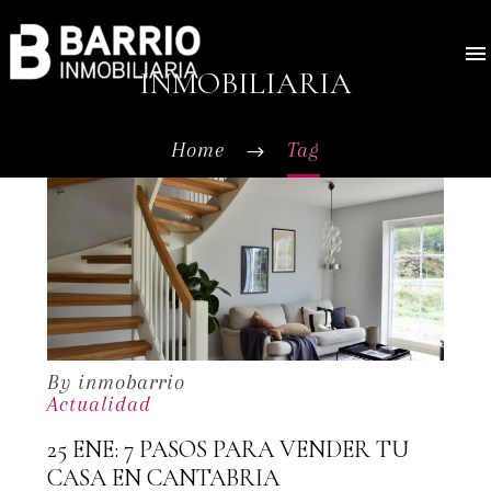
INMOBILIARIA
Home
Tag
By inmobarrio
Actualidad
25 ENE:
7 PASOS PARA VENDER TU
CASA EN CANTABRIA