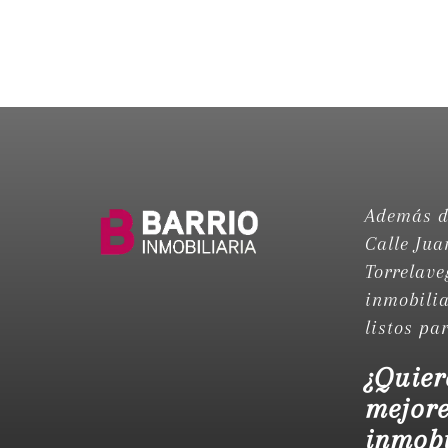
Además de
Calle Jua
Torrelave
inmobilia
listos pa
¿Quier
mejore
inmobi