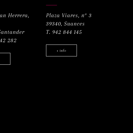
uan Herrera,
Plaza Viares, nº 3
39340, Suances
Santander
T. 942 844 145
042 282
+ info