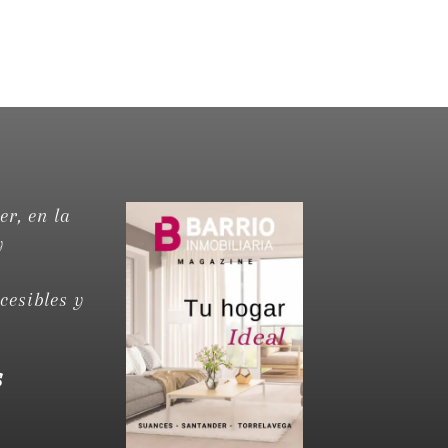
r, en la
y
cesibles y
s