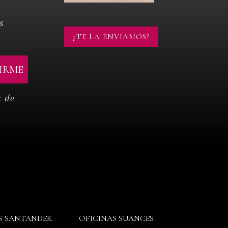
s
¿TE LA ENVIAMOS?
a de
S SANTANDER
OFICINAS SUANCES