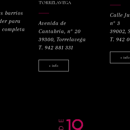
TORRELAVEGA
s barrios
Calle J
der para
Avenida de
nº 3
a completa
Cantabria, nº 20
39002, 
39300, Torrelavega
T. 942 
T. 942 881 331
+ info
+ info