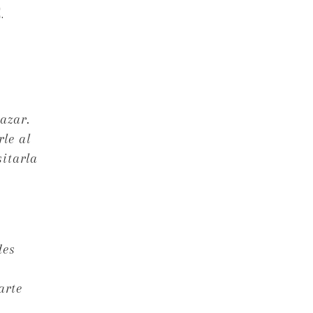
.
azar.
le al
sitarla
des
arte