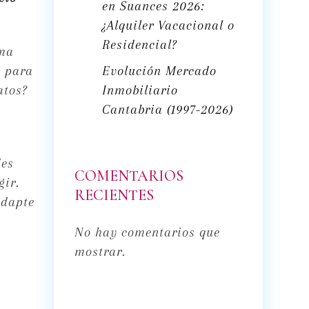
en Suances 2026:
¿Alquiler Vacacional o
Residencial?
ima
Evolución Mercado
s para
Inmobiliario
atos?
Cantabria (1997-2026)
s
des
COMENTARIOS
gir.
RECIENTES
adapte
No hay comentarios que
mostrar.