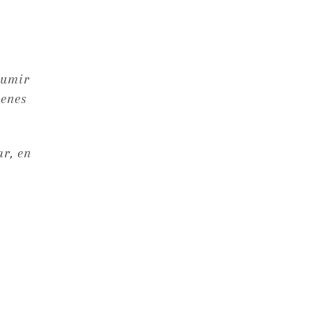
sumir
ienes
ar, en