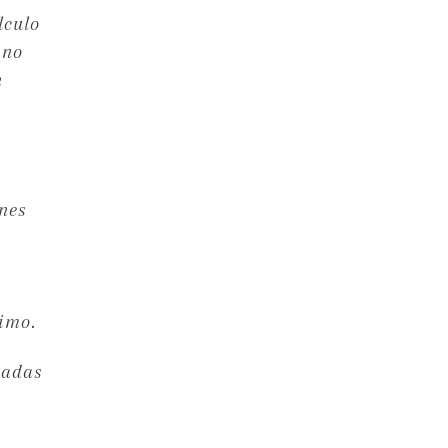
lculo
 no
n
nes
imo.
dadas