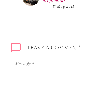
propiedad?
Si ya conoces las 6
17 May 2021
reglas básicas para
vender tu casa y
quieres acelerar el
proceso de venta,
este artículo…
LEAVE
A COMMENT